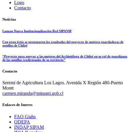
Logo
Contacto
Noticias
Lanzan Nueva Institucionalización Red SIPANM
Con gran éxito se presentaron los resultados del proyecto de mujeres guardadoras de
semillas de Chiloé
“Proyecto para apoyar a las mujeres del Archipiélago de Chiloé en su rol de guardianas
de las semillas tradicionales de su territorio”
Contacto
Seremi de Agricultura Los Lagos. Avenida X Región 480-Puerto
Montt
carmen.miranda@minagri.gob.cl
Enlaces de Interes
FAO Giahs
ODEPA
INDAP SIPAM