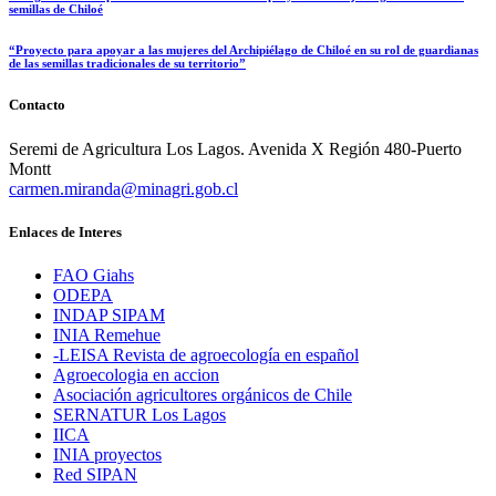
semillas de Chiloé
“Proyecto para apoyar a las mujeres del Archipiélago de Chiloé en su rol de guardianas
de las semillas tradicionales de su territorio”
Contacto
Seremi de Agricultura Los Lagos. Avenida X Región 480-Puerto
Montt
carmen.miranda@minagri.gob.cl
Enlaces de Interes
FAO Giahs
ODEPA
INDAP SIPAM
INIA Remehue
-LEISA Revista de agroecología en español
Agroecologia en accion
Asociación agricultores orgánicos de Chile
SERNATUR Los Lagos
IICA
INIA proyectos
Red SIPAN